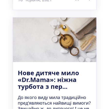
Нове дитяче мило
«Dr.Mama»: ніжна
турбота з пер...
До якого виду мила традиційно
пред'являються найвищі вимоги?
Звичайно ж, до дитячого! І це не