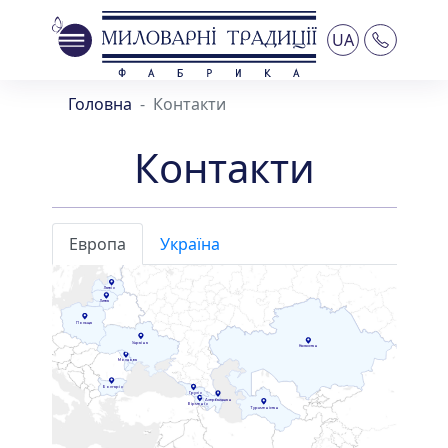
UA
Головна
Контакти
Контакти
Европа
Україна
Латвія
Литва
Польща
Україна
Казахстан
Молдова
Болгарія
Грузія
Азербайджан
Вірменія
Туркменістан