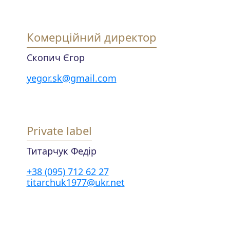
Комерційний директор
Скопич Єгор
yegor.sk@gmail.com
Private label
Титарчук Федір
+38 (095) 712 62 27
titarchuk1977@ukr.net