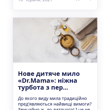
Нове дитяче мило
«Dr.Mama»: ніжна
турбота з пер...
До якого виду мила традиційно
пред'являються найвищі вимоги?
Звичайно ж, до дитячого! І це не